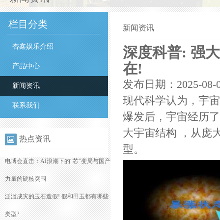
栏目分类
新闻资讯
杏鑫娱乐介绍
深度科普: 强
在!
产品中心
发布日期：2025-08-
新闻资讯
现代科学认为，宇宙
联系我们
爆发后，宇宙经历了
大宇宙结构 ，从庞
热点资讯
型。
电博会直击：AI浪潮下的“芯”变局与国产
力量的硬核突围
泛滥成灾的玉石造假! 假和田玉都有哪些
类型?